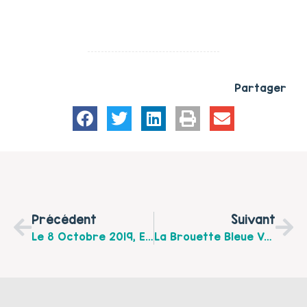
Partager
Précédent
Suivant
Le 8 Octobre 2019, ELSAA Vous Invite À La Fête Des Aidants Sur L’Audomarois
La Brouette Bleue Vous Invite À Une Sortie En Famille, Direction Lille, Le 28 Septembre 2019 !