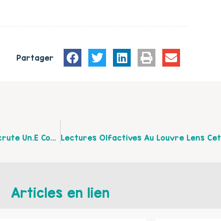
Partager
Le Centre Social Kaléido De Noyelles-Sous-Lens Recrute Un.e Coordonnateur.trice Parentalité
Articles en lien