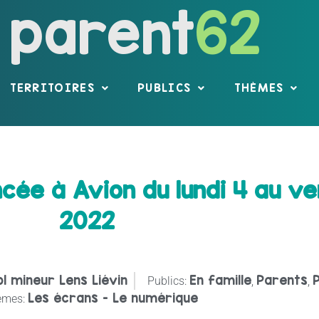
parent
62
TERRITOIRES
PUBLICS
THÈMES
ée à Avion du lundi 4 au ven
2022
ol mineur Lens Liévin
En famille
Parents
P
Publics:
,
,
Les écrans - Le numérique
èmes: