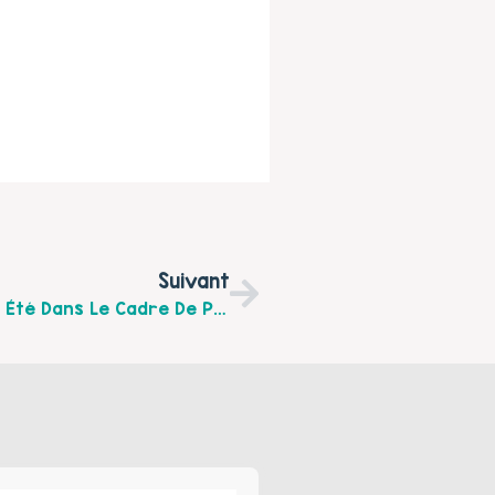
Suivant
Lectures Olfactives Au Louvre Lens Cet Été Dans Le Cadre De Parc En Fête