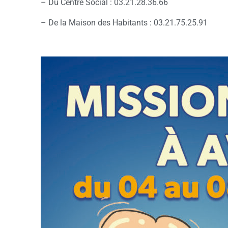
– Du Centre Social : 03.21.28.36.66
– De la Maison des Habitants : 03.21.75.25.91