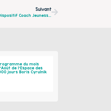
Suivant
Du Côté Des Ados… Connaissez-Vous Le Dispositif Coach Jeunesse De La Mission Locale ?
rogramme du mois
’Août de l’Espace des
000 jours Boris Cyrulnik