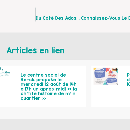
Articles en lien
Le centre social de
P
Berck propose le
d
mercredi 12 août de 14h
1
à 17h un après-midi « la
ch’tite histoire de m’in
quartier »