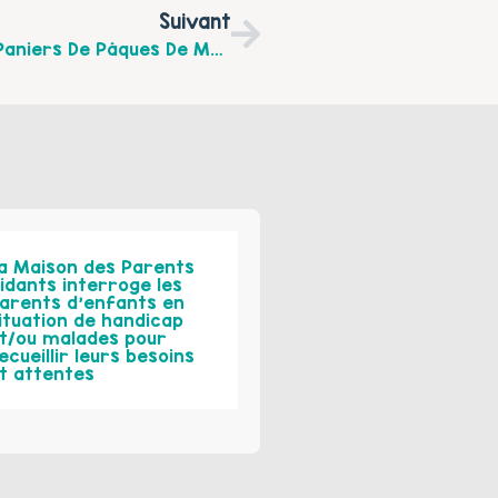
Suivant
Retour En Images Sur La Création Des Paniers De Pâques De Mercredi Dernier! Merci Au Collectif Moi Et Mon Quartier Pour Cette Belle Idée!
a Maison des Parents
idants interroge les
arents d’enfants en
ituation de handicap
t/ou malades pour
ecueillir leurs besoins
t attentes