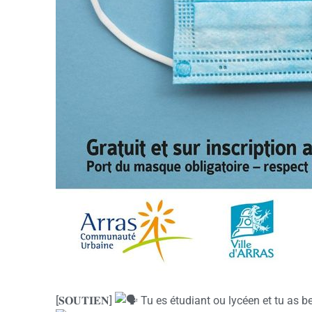
[𝐒𝐎𝐔𝐓𝐈𝐄𝐍]
Tu es étudiant ou lycéen et tu as be