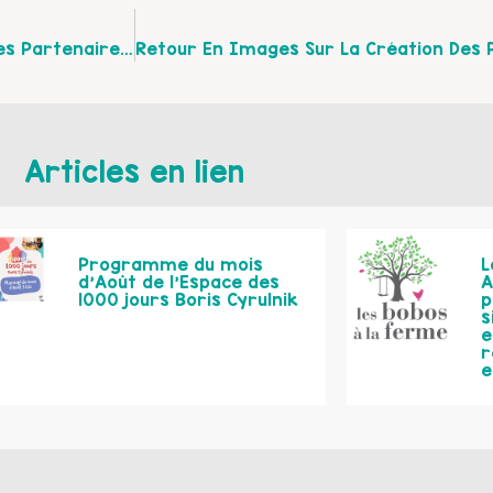
Guide Ressource “Parents D’Ados” À Destination Des Partenaires De L’Arrageois.
Articles en lien
Programme du mois
L
d’Août de l’Espace des
A
1000 jours Boris Cyrulnik
p
s
e
r
e