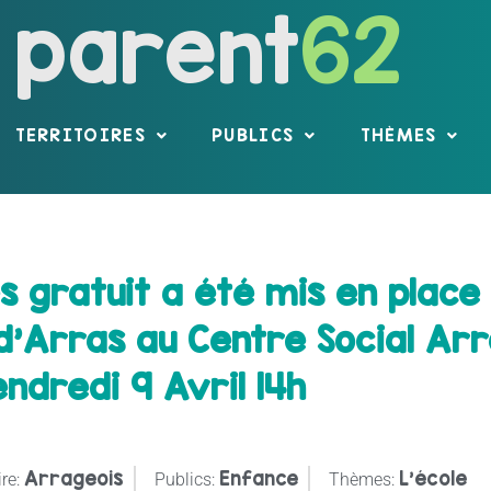
parent
62
TERRITOIRES
PUBLICS
THÈMES
s gratuit a été mis en place
Arras au Centre Social Arra
ndredi 9 Avril 14h
Arrageois
Enfance
L'école
ire:
Publics:
Thèmes: