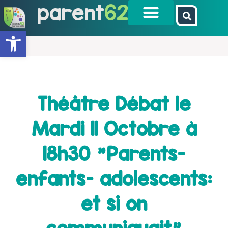
parent
62
Ouvrir la barre d’outils
Théâtre Débat le
Mardi 11 Octobre à
18h30 "Parents-
enfants- adolescents:
et si on