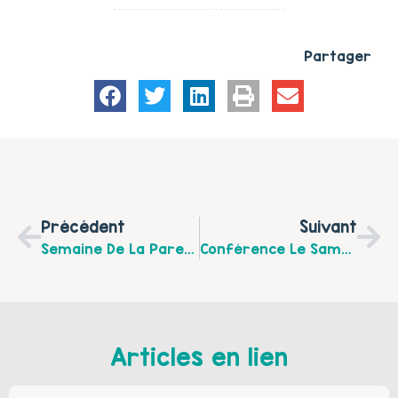
Partager
Précédent
Suivant
Semaine De La Parentalité Organisée À Courcelles Les Lens Du 10 Au 14 Octobre
Conférence Le Samedi 29 Octobre À 10h30 À La Médiathèque De Meurchin Sur "Les Jeux Vidéos C’est Du Sérieux" Rencontre Avec Vanessa Lalo Psychologue
Articles en lien