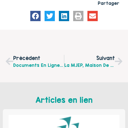
Partager
Précédent
Suivant
Documents En Ligne: Journée Territoriale « Parentalité & Conjugalité En Crise… » Du 4 Avril 2017 Salle Olof Palme Béthune
La MJEP, Maison De La Jeunesse Et De L’Education Populaire Implantée Sur La Région D’Isbergues Recrute Un(e) Référent(e) Familles
Articles en lien