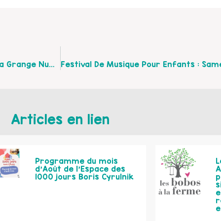
Spectacle « Parents » Samedi 23 Mai À 10H30 À La Grange Numérique À Guînes.
Articles en lien
Programme du mois
L
d’Août de l’Espace des
A
1000 jours Boris Cyrulnik
p
s
e
r
e