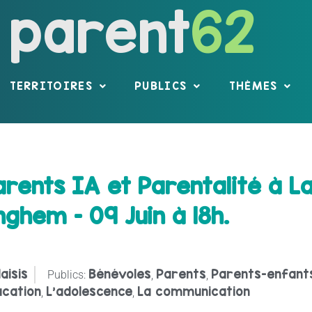
parent
62
TERRITOIRES
PUBLICS
THÈMES
ents IA et Parentalité à La
ghem – 09 Juin à 18h.
aisis
Bénévoles
Parents
Parents-enfant
Publics:
,
,
ucation
L’adolescence
La communication
,
,