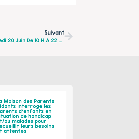
Suivant
Festival De Musique Pour Enfants : Samedi 20 Juin De 10 H À 22 H Au Bois Chicco Mendès À Calais.
a Maison des Parents
idants interroge les
arents d’enfants en
ituation de handicap
t/ou malades pour
ecueillir leurs besoins
t attentes