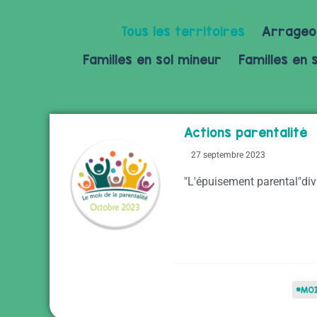
Tous les territoires
Arrageo
Familles en sol mineur
Familles en 
Actions parentalité
27 septembre 2023
"L'épuisement parental"div
#MOI