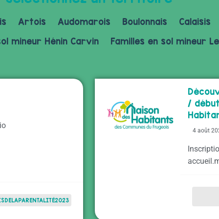
is
Artois
Audomarois
Boulonnais
Calaisis
sol mineur Hénin Carvin
Familles en sol mineur Le
Découv
/ débu
Habita
io
4 août 2
Inscripti
accueil.
SDELAPARENTALITÉ2023