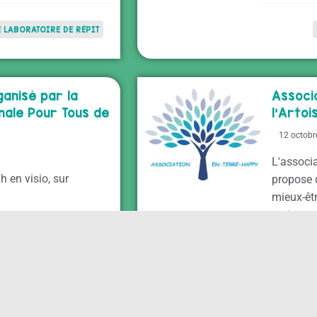
E LABORATOIRE DE RÉPIT
anisé par la
Associ
ale Pour Tous de
l’Artoi
12 octobr
L'associa
h en visio, sur
propose d
mieux-êtr
actions e
MMUNES DESVRES-SAMER