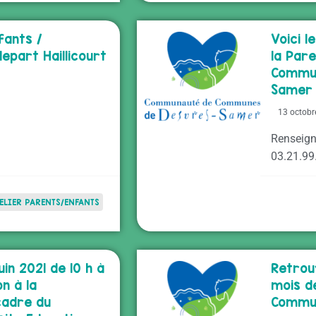
fants /
Voici 
epart Haillicourt
la Pare
Commu
Samer
13 octobr
Renseign
03.21.99
ELIER PARENTS/ENFANTS
uin 2021 de 10 h à
Retrou
on à la
mois d
cadre du
Commu