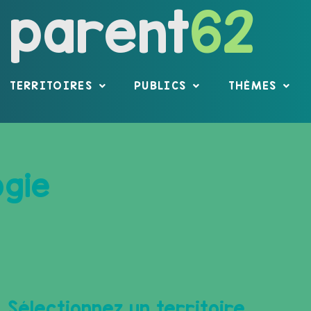
parent
62
TERRITOIRES
PUBLICS
THÈMES
ogie
Sélectionnez un territoire