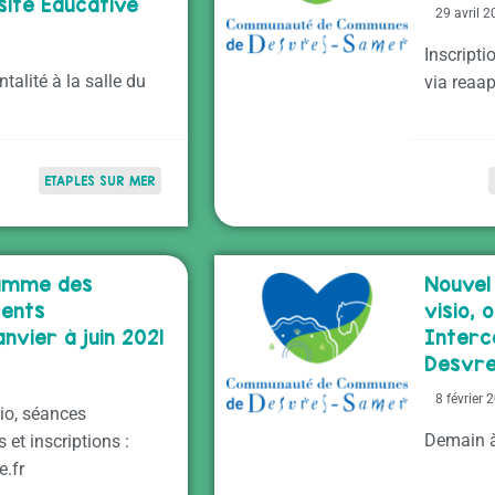
ite Educative
29 avril 
Inscripti
talité à la salle du
via reaa
ETAPLES SUR MER
ramme des
Nouvel
rents
visio, 
nvier à juin 2021
Interc
Desvr
8 février 
sio, séances
Demain 
et inscriptions :
.fr