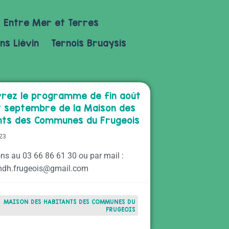
Entre Mer et Terres
ns Liévin
Ternois Bruaysis
rez le programme de fin août
t septembre de la Maison des
nts des Communes du Frugeois
023
ons au 03 66 86 61 30 ou par mail :
mdh.frugeois@gmail.com
MAISON DES HABITANTS DES COMMUNES DU
FRUGEOIS