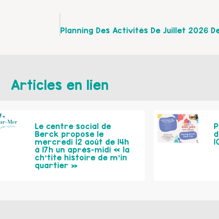
Articles en lien
Le centre social de
P
Berck propose le
d
mercredi 12 août de 14h
1
à 17h un après-midi « la
ch’tite histoire de m’in
quartier »