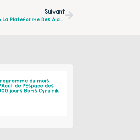
Suivant
Planning Des Activités De Juillet 2026 De La Plateforme Des Aidants De L’Arrageois Et Du Ternois
rogramme du mois
’Août de l’Espace des
000 jours Boris Cyrulnik