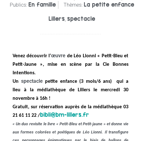
En famille
La petite enfance
Publics:
Thèmes:
Lillers
spectacle
,
œuvre
Venez découvrir l’
de Léo Lionni «
Petit-Bleu et
Petit-Jaune »,
mise en scène
par la C
ie Bonnes
Intentions.
spectacle
Un
petite enfance (3 mois/6 ans) qui a
lieu
à la médiathèque de Lillers le mercredi 30
novembre à 16h !
Gratuit, sur réservation auprès de la médiathèque 03
bibli@bm-lillers.fr
21 61 11 22 /
« Un duo revisite le livre « Petit-Bleu et Petit-jaune » et donne vie
aux formes colorées et poétiques de Léo Lionni. Il transfigure
ces personnages énigmatiques par le biais de ballons de