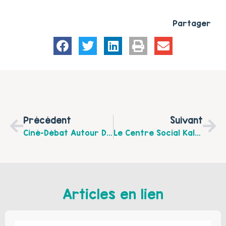
Partager
Précédent
Suivant
Ciné-Débat Autour De L’égalité Femmes- Hommes Le Jeudi 28 Avril 2022 À 14h Au Centre Culturel Jacques Prévert À Harnes
Le Centre Social Kaléido De Noyelles-Sous-Lens Recrute Un.e Coordonnateur.trice Parentalité
Articles en lien