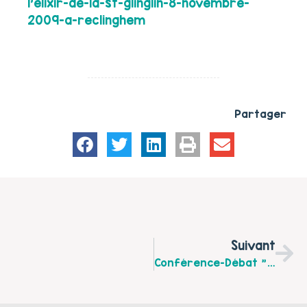
l’elixir-de-la-st-glinglin-8-novembre-
2009-a-reclinghem
Partager
Suivant
Conférence-Débat "Les Repères Et Les Limites Des Enfants" Le Jeudi 8 Octobre À Aire Sur La Lys