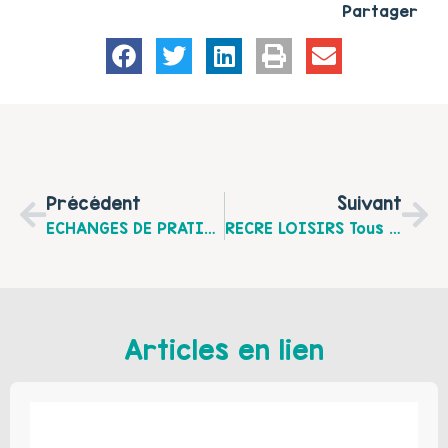
Partager
Précédent
Suivant
ECHANGES DE PRATIQUES : "Implication Des Parents Dans Les Projets D’éducation Pour La Santé Sur La Thématique CONDUITES ADDICTIVES CHEZ L’ADOLESCENT", Les Jeudi 3 Et Vendredi 4 Juin À Méricourt
RECRE LOISIRS Tous Les Mercredis À Sains-En-Gohelle
Articles en lien