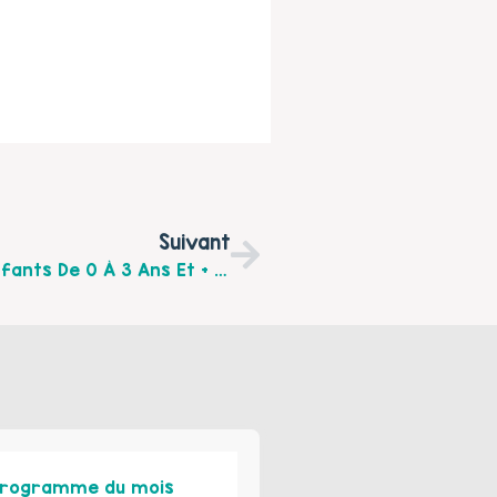
Suivant
Ateliers Futurs Parents Et Parents D’enfants De 0 À 3 Ans Et + Avec L’AADCMO De Boulogne Sur Mer.
rogramme du mois