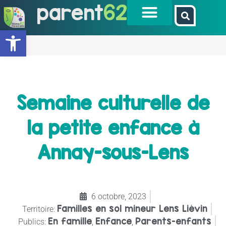
parent
62
Ouvrir la barre d’outils
Semaine culturelle de
la petite enfance à
Annay-sous-Lens
6 octobre, 2023
Familles en sol mineur Lens Liévin
Territoire:
En famille
Enfance
Parents-enfants
Publics:
,
,