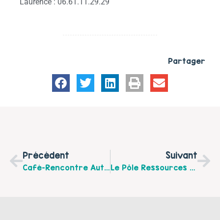
Laurence : 06.61.11.29.29
Partager
Précédent
Suivant
Café-Rencontre Autisme Samedi 16 Novembre 2019 De 14 H À 16 H À Arras
Le Pôle Ressources Parents D’ados Vous Propose 2 Temps D’information Collective Les 22 Novembre Et 2 Décembre 2019 À La Maison Blum À Arras