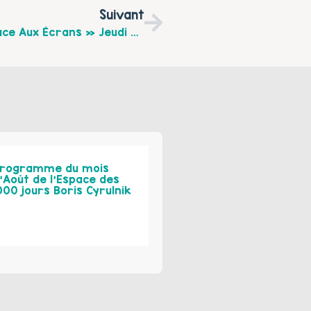
Suivant
Théâtre Forum « Les Jeunes Enfants Face Aux Écrans » Jeudi 20 Novembre
rogramme du mois
’Août de l’Espace des
000 jours Boris Cyrulnik