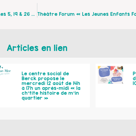
« Manger Sans Prise De Tête Et Sans Pression » Les 5, 19 & 26 Novembre À Béthune
Articles en lien
Le centre social de
P
Berck propose le
d
mercredi 12 août de 14h
1
à 17h un après-midi « la
ch’tite histoire de m’in
quartier »