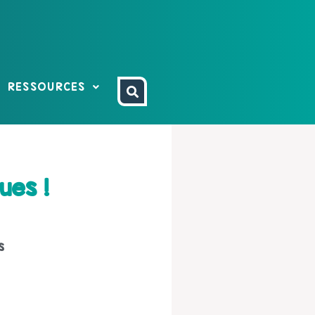
RESSOURCES
ues !
s