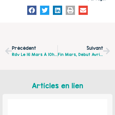
Précédent
Suivant
Rdv Le 16 Mars À 10h Pour Profiter D’un Atelier Parents -enfants Autour Du Théâtre Et Des Jeux D’expressions
Fin Mars, Début Avril, Rdv À Fléchin ! L’Arrêt Création A Programmé Des Activités En Familles
Articles en lien