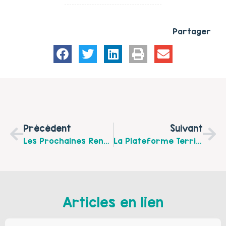
Partager
Précédent
Suivant
Les Prochaines Rencontres Du Café Des Parents Sur Fruges Et Coupelle-Neuve En Juin 2026
La Plateforme Territoriale D’aide Aux Aidants Du Montreuillois Organise Une Garden Party Le Mercredi 1er Juillet 2026 De 9h30 À 17h Au Domaine De La Traxène À Coupelle Vieille
Articles en lien