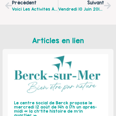
Précédent
Suivant
Voici Les Activités À Venir En Juin 2016 À La Brouette Bleue Sur Le Territoire De Fauquembergues
Vendredi 10 Juin 2016 Spectacle Théâtrale Comique Mis En Place Par Le Centre Social Culturel De Saint-Omer
Articles en lien
Le centre social de Berck propose le
mercredi 12 août de 14h à 17h un après-
midi « la ch’tite histoire de m’in
quartier »