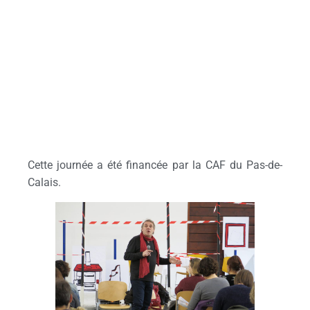
sous le signe de la convivialité et du partage….de la
réflexion sur nos pratiques, nos postures… la relation, la
confiance, la reconnaissance, l’expression, la pédagogie,
la parentalité …autant de thématiques qui ont aminées
nos échanges et nos réflexions.
Merci à tous nos invités pour leurs apports et leurs
témoignages,
Merci à tous les participants,
Merci à la Ville de Beuvry pour son accueil,
Merci à tous d’avoir contribué à la dynamique et à la
réussite de cette journée qui a réunie près de 100
personnes.
Cette journée a été financée par la CAF du Pas-de-
Calais.