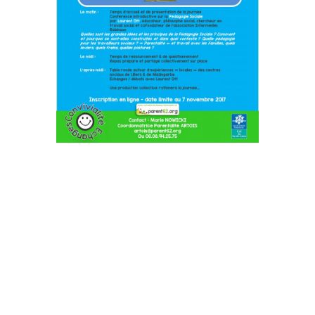
Nous nous sommes retrouvés le 14 novembre 2017 dans
ce superbe cadre de la Prévoté de Gorre à Beuvry autour
de la « Pédagogie Sociale » avec comme invités :
– Laurent OTT, Philosophe, Pédagogue Social et co-
fondateur de l’association Intermèdes Robinson (91),
– Les équipes de bénévoles et de salariés des Centres
Sociaux de Lillers et de Mazingarbe,
– La Compagnie de théâtre « Oh! Ah! z’Arts!!! » de l’ASAS
ADLC (Actions et Services pour un Avenir Solidaire –
Animation Dans la Cité) de Haisnes.
Cette journée a été proposée et construite par les
partenaires du Comité Local Parentalité de l’Artois
(RéseauParentalité62) et au delà. Une journée placée