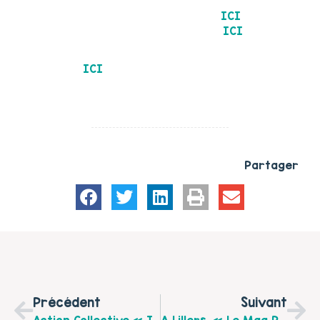
Facebook Solillers – Centre Social de Lillers ICI
ICI
Facebook Centres Sociaux de Mazingarbe
ICI
Facebook Animation Dans La Cité Haisnes
Le compte-rendu de la conférence introductive de
ICI
Laurent Ott
Partager
Précédent
Suivant
Action Collective « Tous À Table ! » 2015 À 2017: Des Rencontres Culinaires En Familles Sur Les Territoires De L’Artois Et Du Ternois Bruaysis
A Lillers, « Le Mag Pour Tous » Et « Journée De La Dépanne » Les 06, 07 Et 08 Février 2018 À La Salle Ste Cécile