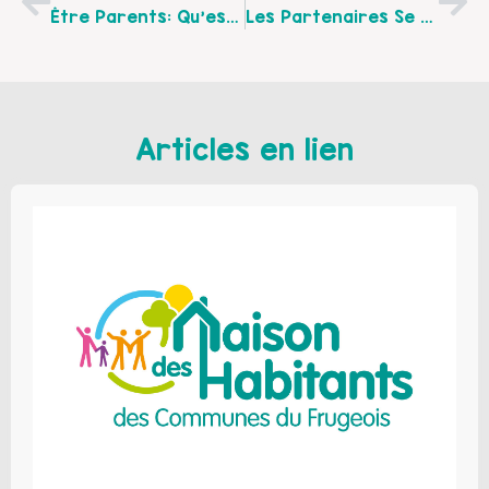
Être Parents: Qu’est-Ce Que C’est? Spectacle « D’un Monde À L’autre » Par La Cie Atmosphère Théâtre, Le Jeudi 30 Novembre À 19h30 À L’espace Culturel Robert Hossein De Merville
Les Partenaires Se Mobilisent Contre Les Violences Au Sein Du Couple Et De La Famille « Osez En Parler » Des Mots Sur Des Maux
Articles en lien