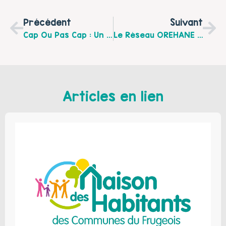
Précédent
Suivant
Cap Ou Pas Cap : Un Après-Midi Festif En Famille Organisé Par Le Centre Socio-Culturel Le Nautilus
Le Réseau OREHANE Donne La Parole Aux Pères Pour Un Podcast Sur La Thématique « ÊTRE PERE AUJOURD’HUI A L’HEURE DE LA CRISE SANITAIRE ».
Articles en lien