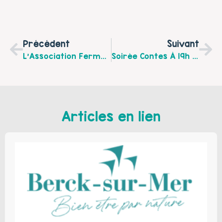
Précédent
Suivant
L’Association Ferme Beaurepaire Et Les Jardins Familiaux Organisent La Fête Du Vallon Beaurepaire Le Samedi 16 Mai De 14h À 17h.
Soirée Contes À 19h Le Vendredi 19 Juin 2015 À Ferques Organisée Par Actishop.
Articles en lien