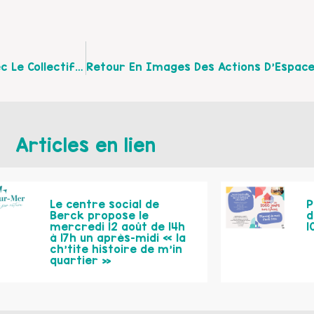
Retour Sur Le Temps D’échange Entre Parents Avec Le Collectif D’accompagnement À La Scolarité Le 13 Octobre Dernier À Calais
Articles en lien
Le centre social de
P
Berck propose le
d
mercredi 12 août de 14h
1
à 17h un après-midi « la
ch’tite histoire de m’in
quartier »