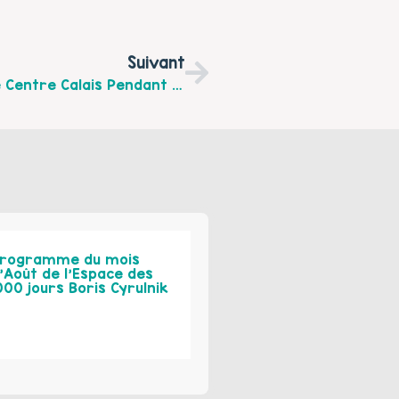
Suivant
Retour En Images Des Actions D’Espace Centre Calais Pendant La Semaine De La Parentalité : Sport En Famille, Spectacle, Animations Avec L’association Dys Et Nous
rogramme du mois
’Août de l’Espace des
000 jours Boris Cyrulnik