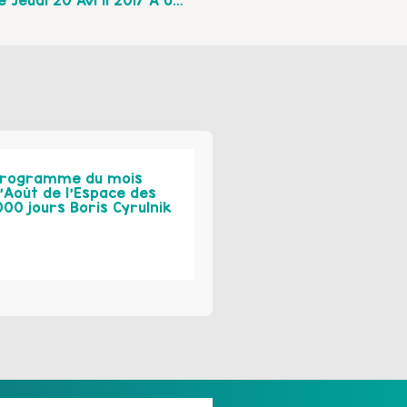
Le Centre Social D’Arques Vous Invite Le Jeudi 20 Avril 2017 À Un Théâtre-Débat : Mes Parents, Mes Écrans Et Moi !
rogramme du mois
’Août de l’Espace des
000 jours Boris Cyrulnik