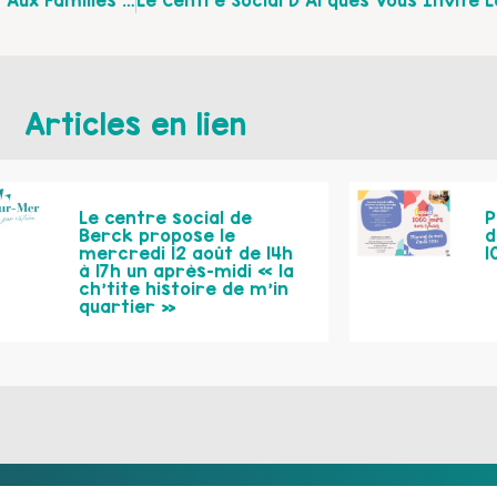
Les Réunions Schéma Départemental Des Services Aux Familles En Territoire En Mars-Avril 2017
Articles en lien
Le centre social de
P
Berck propose le
d
mercredi 12 août de 14h
1
à 17h un après-midi « la
ch’tite histoire de m’in
quartier »