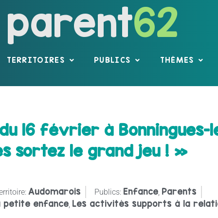
parent
62
TERRITOIRES
PUBLICS
THÈMES
 du 16 février à Bonningues-l
s sortez le grand jeu ! »
Audomarois
Enfance
Parents
erritoire:
Publics:
,
 petite enfance
Les activités supports à la relat
,