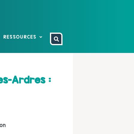
RESSOURCES
es-Ardres :
ion