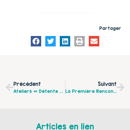
Partager
Précédent
Suivant
Ateliers « Détente Et Grossesse » Animés Par Une Sage-Femme Du Département Les Lundis 19 Mars, 7 Mai Et 2 Juillet 2018 De 14h À 16h Au CSCI À Hucqueliers
La Première Rencontre Du « Collectif Familles » Du CSCI D’Hucqueliers Aura Lieu Le Samedi 31 Mars À 9h30
Articles en lien