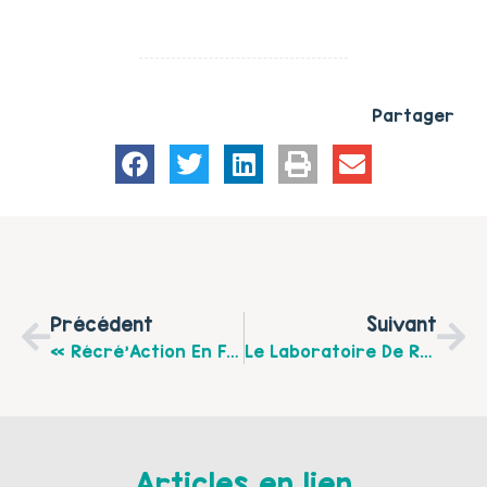
Partager
Précédent
Suivant
« Récré’Action En Famille » : Venez Partager Un Moment En Famille Le Mercredi 24 Octobre 2018 De 13h30 À 17h30 À La Salle Des Fêtes De Verchocq
Le Laboratoire De Répit Recrute Son.sa Stagiaire Assistant.e Marketing Et Communication
Articles en lien