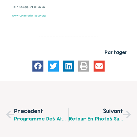
Tél : +33 (0)3 21 88 37 37
www.community-asso.org
Partager
Précédent
Suivant
Programme Des Ateliers De La Maison Des Adolescents De Saint-Omer Novembre Et Décembre
Retour En Photos Sur Les Ateliers Parent-Enfant Du Multi-Accueil Du Centre Social Inter-Générations À Longuenesse