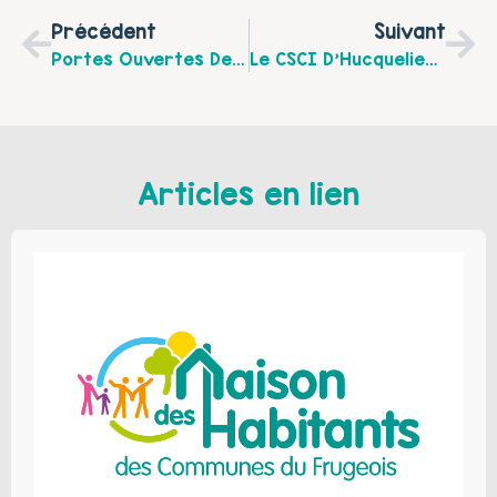
Précédent
Suivant
Portes Ouvertes De L’association Anim’O Vert À Auchy-Lès-Hesdin Le Dimanche 14 Mai 2017 De 10 H À 18 H
Le CSCI D’Hucqueliers Et Environs Propose Une Sortie En Famille Le Dimanche 14 Mai 2017 De 8h30 À 17h
Articles en lien