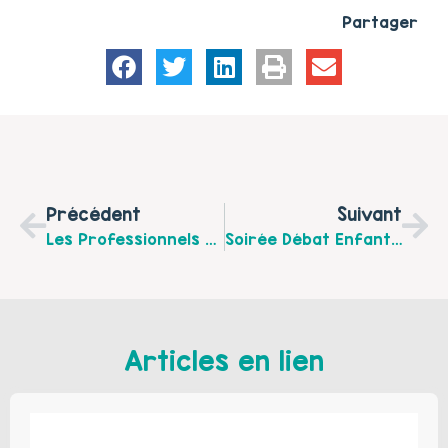
Partager
Précédent
Suivant
Les Professionnels D'Hucqueliers Et Environs Souhaitent Connaître L'avis Des Parents Du Territoire Sur La Place Des Écrans Dans La Famille
Soirée Débat Enfants Et Écrans "La Nature Des Risques" Le Mardi 10 Mars 2020 De 18h30 À 20h30 À L'école De Ruisseauville
Articles en lien