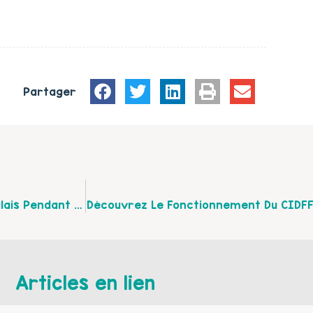
Partager
Retour En Images Des Actions D’Espace Centre Calais Pendant La Semaine De La Parentalité : Sport En Famille, Spectacle, Animations Avec L’association Dys Et Nous
Découvrez Le Fonctionnement Du CIDF
Articles en lien