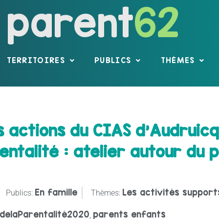
parent
62
TERRITOIRES
PUBLICS
THÈMES
s actions du CIAS d’Audruicq
ntalité : atelier autour du 
En famille
Les activités supports
Publics:
Thèmes:
delaParentalité2020
parents enfants
,