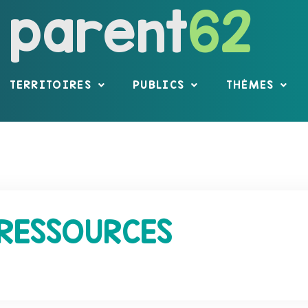
parent
62
TERRITOIRES
PUBLICS
THÈMES
RESSOURCES