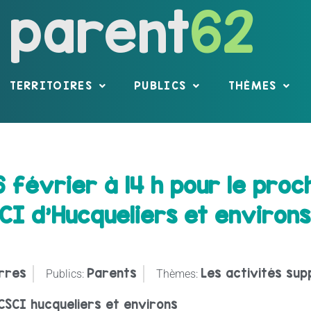
parent
62
TERRITOIRES
PUBLICS
THÈMES
février à 14 h pour le proch
CI d’Hucqueliers et environs
rres
Parents
Les activités sup
Publics:
Thèmes:
CSCI hucqueliers et environs