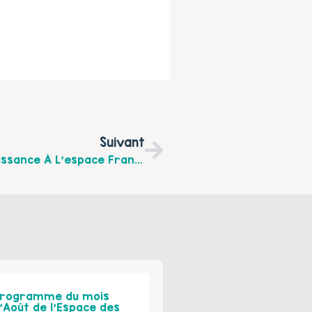
Suivant
Le Jeudi 3 Mars De 14 H À 18 H Forum Naissance À L’espace Francis Sagot À Fruges
rogramme du mois
’Août de l’Espace des