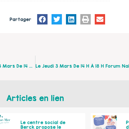
Partager
Le Salon Du Bien-Être Du Bébé Se Tiendra Le Jeudi 3 Mars De 14 H À 18 H À La Salle Sagot De Fruges
Articles en lien
Le centre social de
P
Berck propose le
d