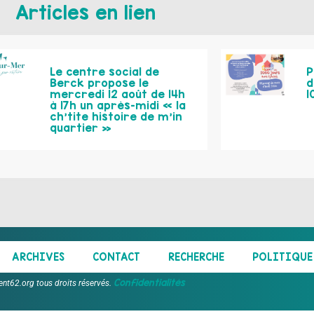
Articles en lien
Le centre social de
P
Berck propose le
d
mercredi 12 août de 14h
1
à 17h un après-midi « la
ch’tite histoire de m’in
quartier »
ARCHIVES
CONTACT
RECHERCHE
POLITIQUE 
Confidentialités
ent62.org tous droits réservés.