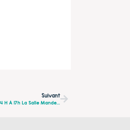
Suivant
Cité En Fête : Mercredi 10 Juin 2026 De 14 H À 17h La Salle Mandela À Calais