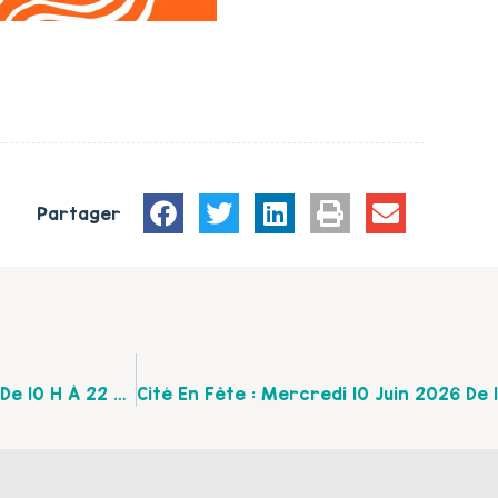
Partager
Festival De Musique Pour Enfants : Samedi 20 Juin De 10 H À 22 H Au Bois Chicco Mendès À Calais.