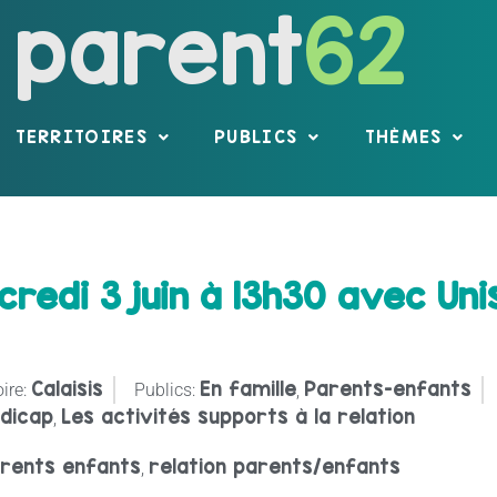
parent
62
TERRITOIRES
PUBLICS
THÈMES
edi 3 juin à 13h30 avec Unis
Calaisis
En famille
Parents-enfants
ire:
Publics:
,
dicap
Les activités supports à la relation
,
rents enfants
relation parents/enfants
,