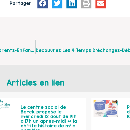
Partager
Rencontre Échange Débat » La Communication Parents-Enfants »avec Sedrine Schoner Le Mercredi 11 Décembre À 17h 30 Au Service Petite Enfance De Carvin
Articles en lien
Le centre social de
P
Berck propose le
d
mercredi 12 août de 14h
1
à 17h un après-midi « la
ch’tite histoire de m’in