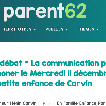
parent
62
TERRITOIRES
PUBLICS
THÈMES
débat " La communication p
oner le Mercredi 11 décembr
petite enfance de Carvin
ineur Hénin Carvin
En famille
Enfance
Par
Publics:
,
,