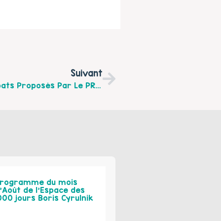
Suivant
Découvrez Les 4 Temps D’échanges-Débats Proposés Par Le PRE De Rouvroy En 2020 : Le 7 Mars "L'enfant Roi, L'enfant Tyran"
rogramme du mois
’Août de l’Espace des
000 jours Boris Cyrulnik