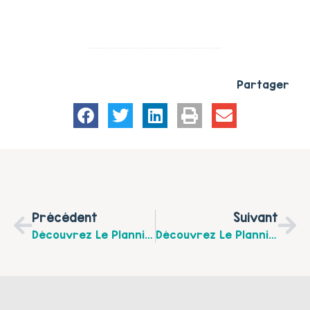
Partager
Précédent
Suivant
Découvrez Le Planning Des Ateliers Attente Active Du Montreuillois Pour Le Mois De Novembre 2025
Découvrez Le Planning De La Plateforme De Répit “Un Temps Pour Soi” Pour Le Mois De Novembre 2025