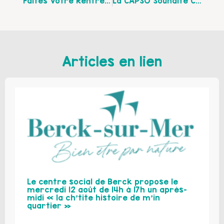
Faites Votre Rentrée À Ruminghem Avec La Note Bleue : Retrouvez Le Programme De Leurs Activités !
La CAPSO Souhaite Créer Un Conseil Consultatif Des Jeunes Sur Le Pays De St-Omer : Inscription Jusqu’au 12 Octobre 2018 !
Articles en lien
Le centre social de Berck propose le
mercredi 12 août de 14h à 17h un après-
midi « la ch’tite histoire de m’in
quartier »