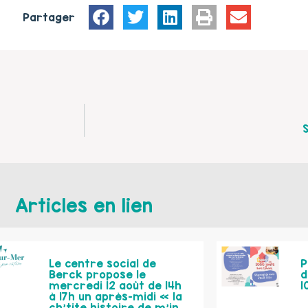
Partager
Articles en lien
Le centre social de
P
Berck propose le
d
mercredi 12 août de 14h
1
à 17h un après-midi « la
ch’tite histoire de m’in