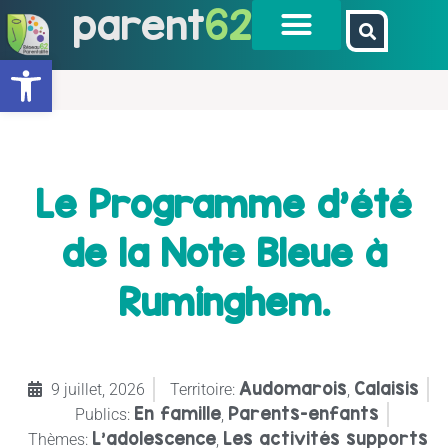
parent
62
Ouvrir la barre d’outils
Le Programme d’été
de la Note Bleue à
Ruminghem.
Audomarois
Calaisis
9 juillet, 2026
Territoire:
,
En famille
Parents-enfants
Publics:
,
L’adolescence
Les activités supports
Thèmes:
,