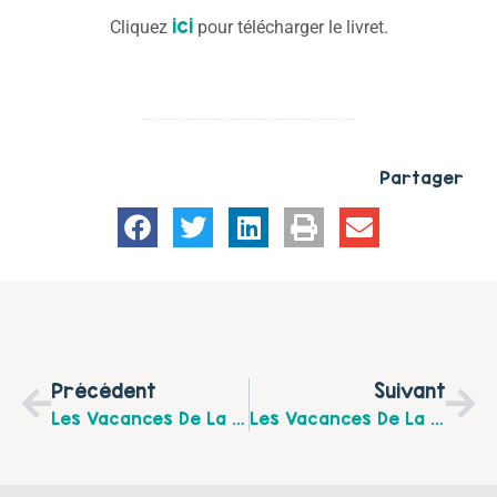
ici
Cliquez
pour télécharger le livret.
Partager
Précédent
Suivant
Les Vacances De La Toussaint À La Plateforme Des Aidants Du Ternois Et De L’Arrageois
Les Vacances De La Toussaint Au Centre Socioculturel « Des Racines Et Des Ailes » D’Achicourt