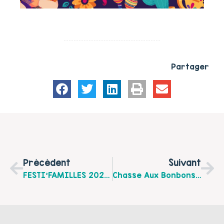
Partager
Précédent
Suivant
FESTI’FAMILLES 2025, Retour Sur Le Forum Des Acteurs Du Soutien À La Parentalité !
Chasse Aux Bonbons Déguisée Et Festive Au Parc Des Tintelleries À Boulogne Sur Mer Le Jeudi 30 Octobre De 14h À 17h.