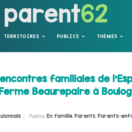
parent
62
TERRITOIRES
PUBLICS
THÈMES
ncontres familiales de l’Es
 Ferme Beaurepaire à Boulog
ulonnais
En famille
Parents
Parents-enf
Publics:
,
,