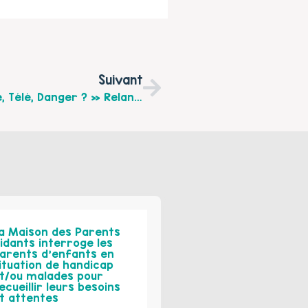
Suivant
L’association Wimereusienne « Enfance, Télé, Danger ? » Relance Ses 10 Jours Sans Écrans Du 25 Mars Au 3 Avril 2026.
a Maison des Parents
idants interroge les
arents d’enfants en
ituation de handicap
t/ou malades pour
ecueillir leurs besoins
t attentes