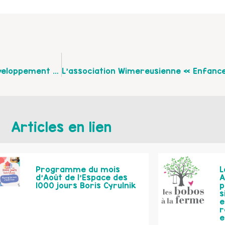
Rencontres Familiales Au Sein De L’association Développement Social Urbain À Boulogne Sur Mer.
Articles en lien
Programme du mois
L
d’Août de l’Espace des
A
1000 jours Boris Cyrulnik
p
s
e
r
e