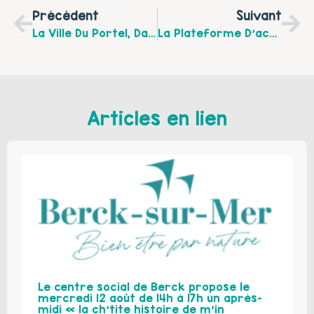
Précédent
Suivant
La Ville Du Portel, Dans Le Cadre De La Politique De La Ville Et En Partenariat Avec L’association SELF62, Met En Place Des Stages D’autodéfense Féministe À Destination Des Habitantes Des Quartiers Prioritaires.
La Plateforme D’accompagnement Et De Répit MER (PFR M.E.R) À Boulogne Sur Mer Vous Présente Les Dates De Rencontres Des Aidants Pour Janvier Et Février 2026!
Articles en lien
Le centre social de Berck propose le
mercredi 12 août de 14h à 17h un après-
midi « la ch’tite histoire de m’in