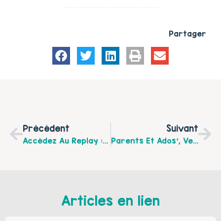
Partager
Précédent
Suivant
Accédez Au Replay : “Dans La Famille Tourmente, Je Voudrais Les Enfants … « : L’enfant Auteur De Violences Au Sein De Sa Famille
Parents Et Ados’, Venez Vous Amuser Le Mercredi 17 Avril À La Salle KRASKA De Harnes !
Articles en lien