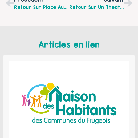
Retour Sur Place Aux Jeux Du 23 Octobre 2016 À Berck-Sur-Mer
Retour Sur Un Théâtre Débat Sur Le Thème Du Harcèlement, Le Vendredi 25 Novembre 2016 À L’école De Rombly
Articles en lien