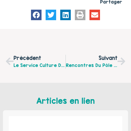
Partager
Précédent
Suivant
Le Service Culture De La Mairie De Wimille Vous Présente Sa Programmation De Janvier 2026 !
Rencontres Du Pôle Famille Et Parentalité(s) Du Centre Socioculturel Municipal Le Nautilus À Boulogne Sur Mer Pour Les Mois De Janvier Et Février 2026.
Articles en lien