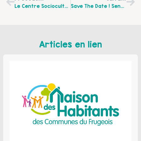
Le Centre Socioculturel D’Achicourt S’associe Aux PRE De Saint Nicolas Et D’Achicourt Pour Leur Journée De La Parentalité
Save The Date ! Sensibilisation Aux Professionnels De La Petite Enfance – Gamins Exceptionnels
Articles en lien