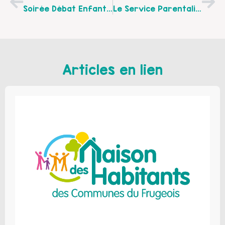
Soirée Débat Enfants Et Écrans "La Nature Des Risques" Le Mardi 10 Mars 2020 De 18h30 À 20h30 À L'école De Ruisseauville
Le Service Parentalité Et Le Relais Petite Enfance "7 Vallées" Restent À Vos Côtés !
Articles en lien