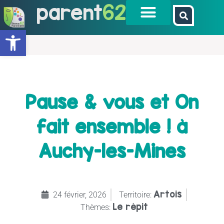
parent
62
Ouvrir la barre d’outils
Pause & vous et On
fait ensemble ! à
Auchy-les-Mines
Artois
24 février, 2026
Territoire:
Le répit
Thèmes: